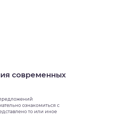
ния современных
з предложений
мательно ознакомиться с
едставлено то или иное