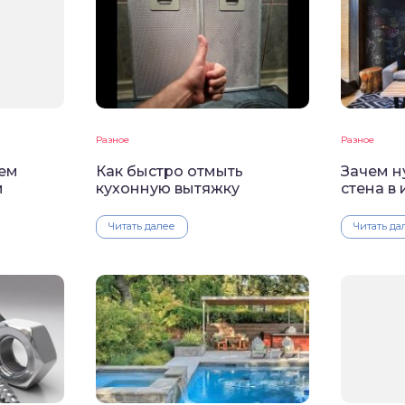
Разное
Разное
цем
Как быстро отмыть
Зачем н
м
кухонную вытяжку
стена в
Читать далее
Читать да