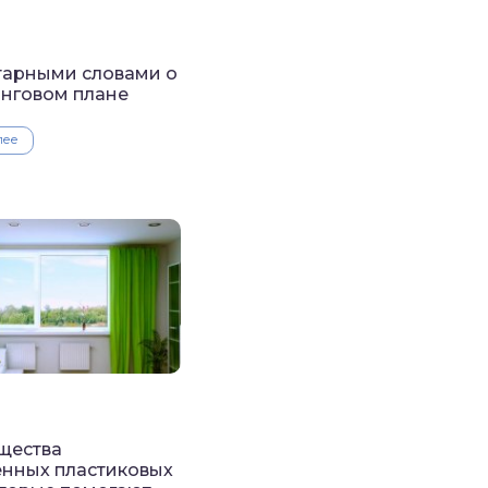
тарными словами о
нговом плане
лее
щества
нных пластиковых