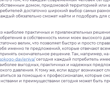
собственным домом, придомовой территорией или 
ребителей достаточно широкий выбор самых разн
каждый обязательно сможет найти и подобрать для с
м из наиболее практичных и привлекательных решен
обретения в собственность мини моек высокого да
аточно велик, что позволяет быстро и просто спра
себя именно те предложений, которые отвечают вс
о принять окончательное решение. Так, например, н
sokogo-davleniya/
сегодня каждый потребитель имее
наиболее выгодных, практичных и надежных предл
кого давления. К тому же, если вдруг возникают с
атиться за помощью к профессионалам, которые смо
инствами и преимуществами сегодня может быть пр