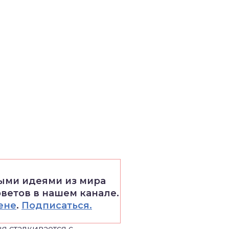
выми идеями из мира
оветов в нашем канале.
ене
.
Подписаться.
я сталкивается с