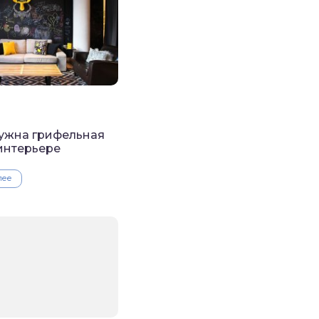
ужна грифельная
 интерьере
лее