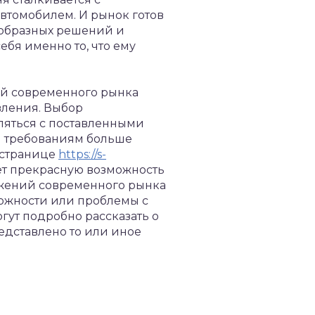
автомобилем.
И рынок готов
ообразных решений и
ебя именно то, что ему
ий современного рынка
вления. Выбор
вляться с поставленными
ем требованиям больше
а странице
https://s-
т прекрасную возможность
ожений современного рынка
ложности или проблемы с
гут подробно рассказать о
едставлено то или иное