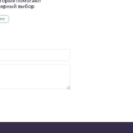
оторые помогают
верный выбор
лее