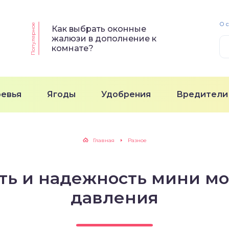
О 
Популярное
Как выбрать оконные
жалюзи в дополнение к
комнате?
ревья
Ягоды
Удобрения
Вредители
Главная
Разное
ть и надежность мини мо
давления