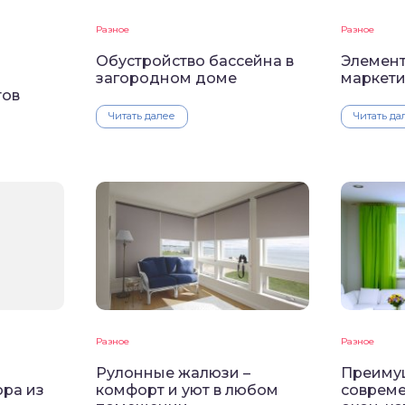
Разное
Разное
Обустройство бассейна в
Элемен
загородном доме
маркети
тов
Читать далее
Читать да
Разное
Разное
Рулонные жалюзи –
Преиму
ора из
комфорт и уют в любом
совреме