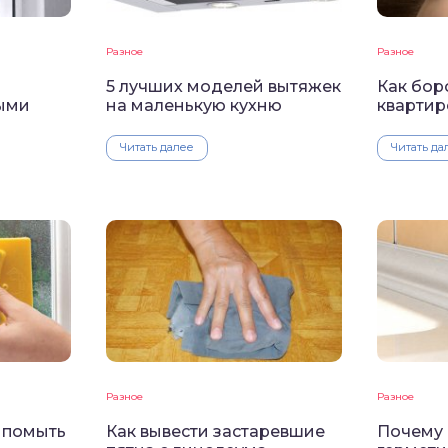
Разное
Разное
5 лучших моделей вытяжек
Как бор
ыми
на маленькую кухню
квартир
Читать далее
Читать да
Разное
Разное
о помыть
Как вывести застаревшие
Почему 