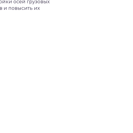
ойки осей грузовых
в и повысить их