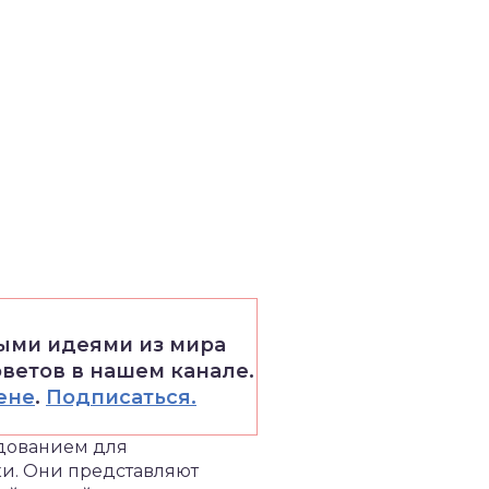
выми идеями из мира
оветов в нашем канале.
ене
.
Подписаться.
удованием для
ки. Они представляют