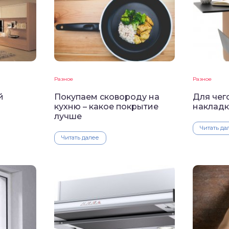
Разное
Разное
й
Покупаем сковороду на
Для чег
кухню – какое покрытие
накладк
лучше
Читать да
Читать далее