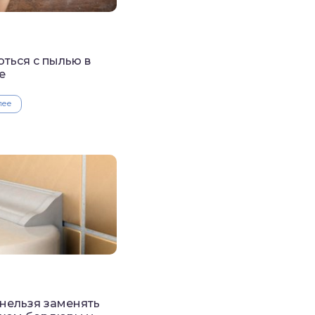
оться с пылью в
е
лее
нельзя заменять