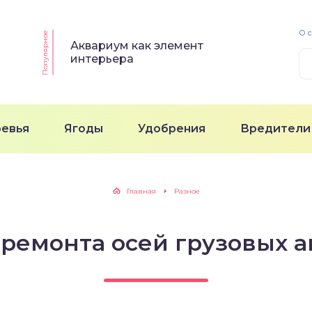
О 
Популярное
Аквариум как элемент
интерьера
ревья
Ягоды
Удобрения
Вредители
Главная
Разное
 ремонта осей грузовых 