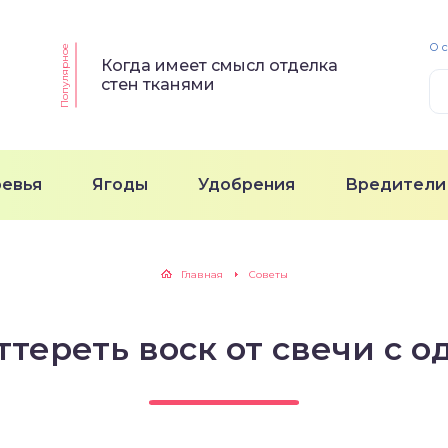
О 
Популярное
Когда имеет смысл отделка
стен тканями
ревья
Ягоды
Удобрения
Вредители
Главная
Советы
ттереть воск от свечи с 