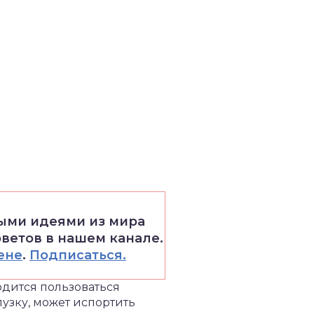
выми идеями из мира
оветов в нашем канале.
ене
.
Подписаться.
ходится пользоваться
лузку, может испортить