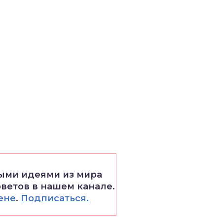
выми идеями из мира
оветов в нашем канале.
ене
.
Подписаться.