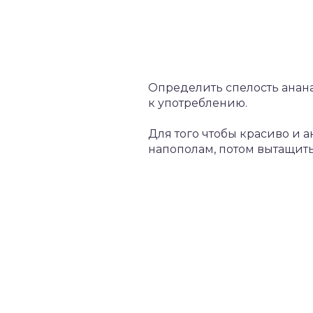
Определить спелость ананас
к употреблению.
Для того чтобы красиво и а
напополам, потом вытащить