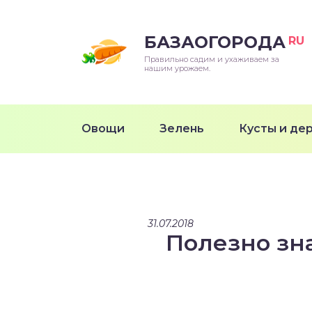
БАЗАОГОРОДА
RU
Правильно садим и ухаживаем за
нашим урожаем.
Овощи
Зелень
Кусты и де
31.07.2018
Полезно зн