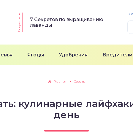
О 
Популярное
7 Секретов по выращиванию
лаванды
ревья
Ягоды
Удобрения
Вредители
Главная
Советы
ать: кулинарные лайфхак
день