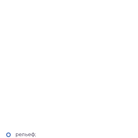
рельеф;