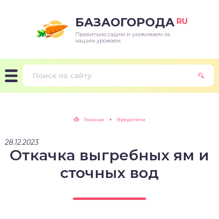
БАЗАОГОРОДА
RU
Правильно садим и ухаживаем за
нашим урожаем.
Главная
Вредители
28.12.2023
Откачка выгребных ям и
сточных вод