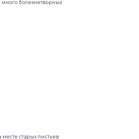
я много болезнетворных
а месте старых листьев