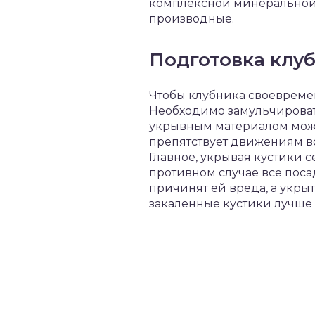
комплексной минеральной с
производные.
Подготовка клуб
Чтобы клубника своевреме
Необходимо замульчировать
укрывным материалом может
препятствует движениям воз
Главное, укрывая кустики с
противном случае все поса
причинят ей вреда, а укры
закаленные кустики лучше 