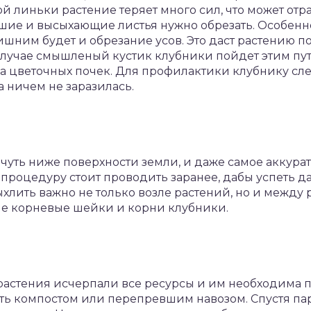
ой линьки растение теряет много сил, что может отр
шие и высыхающие листья нужно обрезать. Особенно 
ишним будет и обрезание усов. Это даст растению п
случае смышленый кустик клубники пойдет этим путем
а цветочных почек. Для профилактики клубнику сл
а ничем не заразилась.
чуть ниже поверхности земли, и даже самое аккура
 процедуру стоит проводить заранее, дабы успеть д
ыхлить важно не только возле растений, но и между 
е корневые шейки и корни клубники.
растения исчерпали все ресурсы и им необходима 
ь компостом или перепревшим навозом. Спустя пар