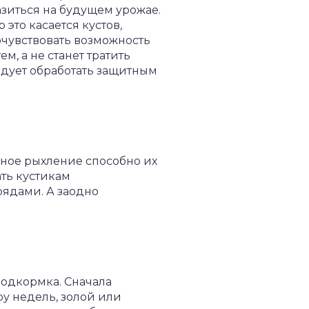
азиться на будущем урожае.
это касается кустов,
очувствовать возможность
, а не станет тратить
едует обработать защитным
тное рыхление способно их
ать кустикам
рядами. А заодно
подкормка. Сначала
у недель, золой или