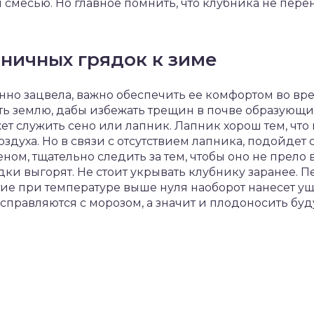
месью. Но главное помнить, что клубника не перен
ничных грядок к зиме
нно зацвела, важно обеспечить ее комфортом во вр
 землю, дабы избежать трещин в почве образующихс
 служить сено или лапник. Лапник хорош тем, что 
духа. Но в связи с отсутствием лапника, подойдет с
еном, тщательно следить за тем, чтобы оно не прело 
дки выгорят. Не стоит укрывать клубнику заранее. 
тие при температуре выше нуля наоборот нанесет ущ
справляются с морозом, а значит и плодоносить буд