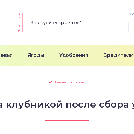
О 
Популярное
Как купить кровать?
ревья
Ягоды
Удобрения
Вредители
Главная
Ягоды
а клубникой после сбора