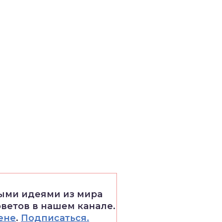
выми идеями из мира
оветов в нашем канале.
ене
.
Подписаться.