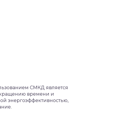
ользованием СМКД является
 сокращению времени и
окой энергоэффективностью,
ание.