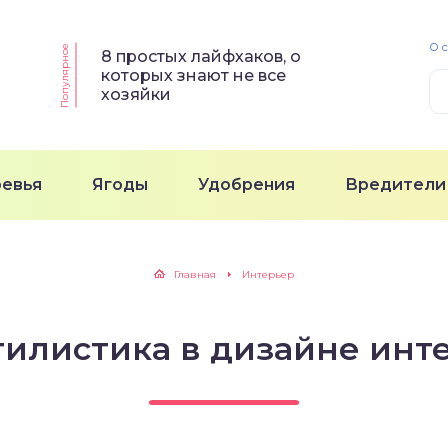
О 
Популярное
8 простых лайфхаков, о
которых знают не все
хозяйки
ревья
Ягоды
Удобрения
Вредители
Главная
Интерьер
тилистика в дизайне инт