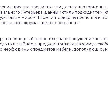
 весьма простые предметы, они достаточно гармонич
кального интерьера. Данный стиль подходит тем, кт
ужающим миром. Также интерьер выполненный в эт
и большого окружающего пространства.
р, выполненный в экостиле, дарит ощущение легкост
му, что дизайнеры предусматривают максимум свобо
ко необходимых предметов мебели, дополняющих, 