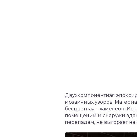
Двухкомпонентная эпоксид
мозаичных узоров. Материа
бесцветная – хамелеон. Ис
помещений и снаружи здан
перепадам, не выгорает на