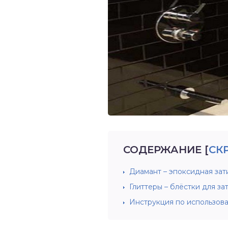
СОДЕРЖАНИЕ
[
СК
Диамант – эпоксидная зат
Глиттеры – блёстки для з
Инструкция по использов