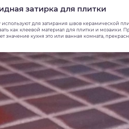
идная затирка для плитки
используют для затирания швов керамической плитк
ать как клеевой материал для плитки и мозаики. П
т значение кухня это или ванная комната, прекра