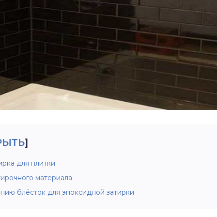
РЫТЬ
]
ирка для плитки
атирочного материала
анию блёсток для эпоксидной затирки