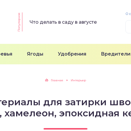
О 
Популярное
Что делать в саду в августе
ревья
Ягоды
Удобрения
Вредители
Главная
Интерьер
ериалы для затирки шво
, хамелеон, эпоксидная 