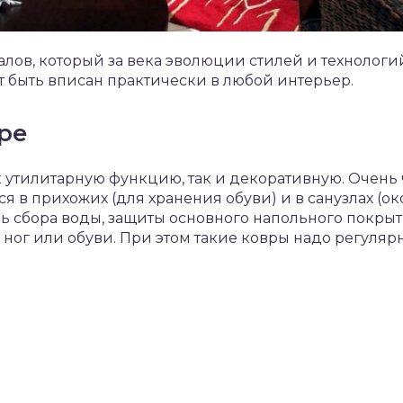
иалов, который за века эволюции стилей и технолог
т быть вписан практически в любой интерьер.
ре
 утилитарную функцию, так и декоративную. Очень
 в прихожих (для хранения обуви) и в санузлах (око
ь сбора воды, защиты основного напольного покры
ог или обуви. При этом такие ковры надо регулярн