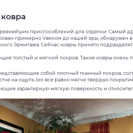
 ковра
древнейших приспособлений для отделки. Самый др
ован примерно Vвеком до нашей эры, обнаружен в 1
ного Эрмитажа. Сейчас ковры принято подразделять
щие толстый и мягкий покров. Такие ковры очень п
редставляющие собой плотный тканный покров, со
стче на ощупь (но все равно мягче твердых покрытий
ющие характерную мягкую поверхность и относител