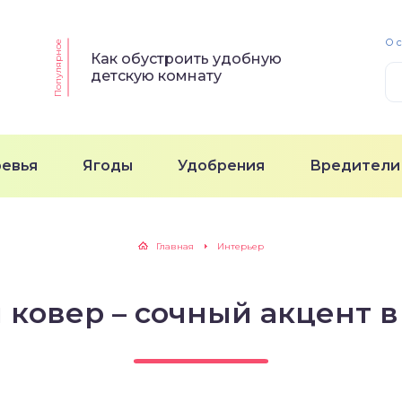
О 
Популярное
Как обустроить удобную
детскую комнату
ревья
Ягоды
Удобрения
Вредители
Главная
Интерьер
 ковер – сочный акцент в