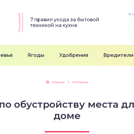
О 
Популярное
7 правил ухода за бытовой
техникой на кухне
ревья
Ягоды
Удобрения
Вредители
Главная
Интерьер
по обустройству места д
доме