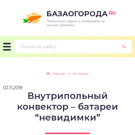
БАЗАОГОРОДА
RU
Правильно садим и ухаживаем за
нашим урожаем.
Главная
Интерьер
02.11.2018
Внутрипольный
конвектор – батареи
“невидимки”