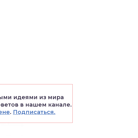
выми идеями из мира
оветов в нашем канале.
ене
.
Подписаться.