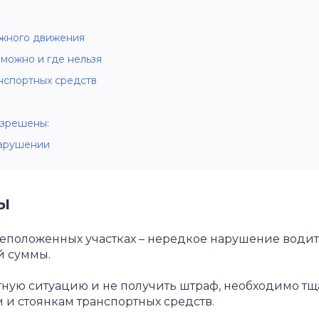
жного движения
 можно и где нельзя
нспортных средств
азрешены:
нарушении
ы
еположенных участках – нередкое нарушение водите
й суммы.
тную ситуацию и не получить штраф, необходимо тщ
 и стоянкам транспортных средств.