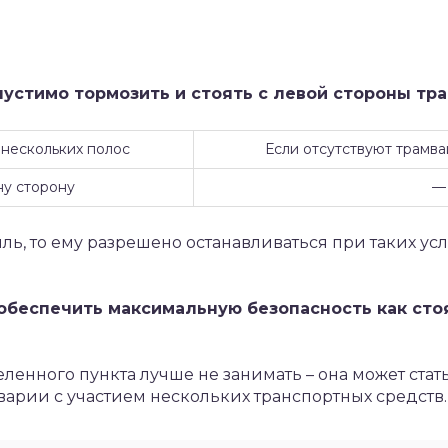
устимо тормозить и стоять с левой стороны трас
 нескольких полос
Если отсутствуют трамв
у сторону
—
ль, то ему разрешено останавливаться при таких ус
 обеспечить максимальную безопасность как сто
енного пункта лучше не занимать – она может стать
аварии с участием нескольких транспортных средств.