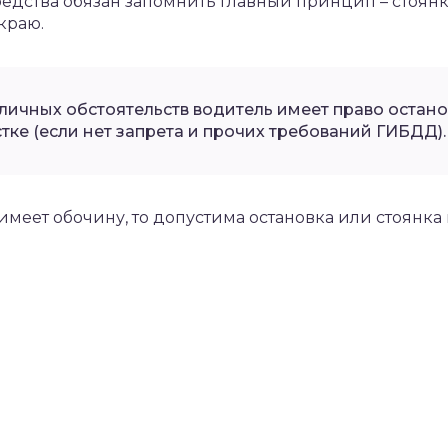
едства обязан запомнить главный принцип – стоянк
 краю.
зличных обстоятельств водитель имеет право остано
стке (если нет запрета и прочих требований ГИБДД).
имеет обочину, то допустима остановка или стоянка