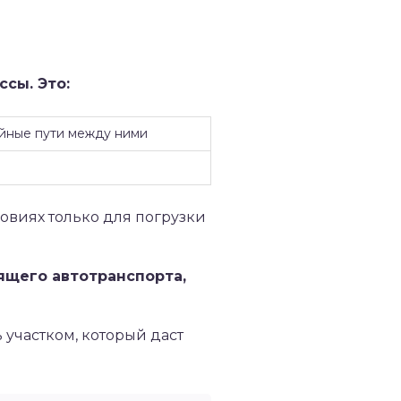
сы. Это:
айные пути между ними
ловиях только для погрузки
ящего автотранспорта,
 участком, который даст