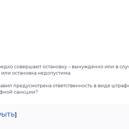
редко совершают остановку – вынужденно или в слу
а или остановка недопустима.
вил предусмотрена ответственность в виде штрафно
афной санкции?
РЫТЬ
]