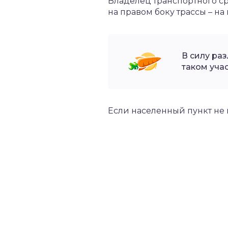
Владелец транспортного ср
на правом боку трассы – на
В силу ра
таком уча
Если населенный пункт не 