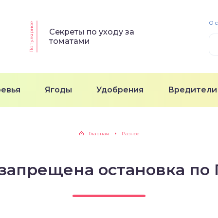
О 
Популярное
Секреты по уходу за
томатами
ревья
Ягоды
Удобрения
Вредители
Главная
Разное
 запрещена остановка по