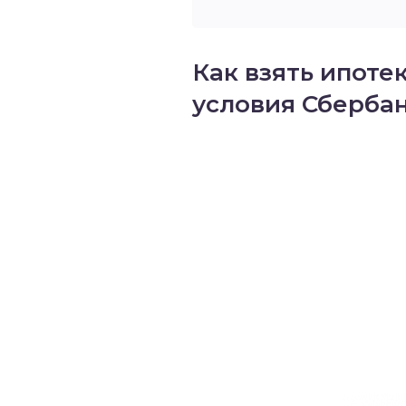
Как взять ипоте
условия Сберба