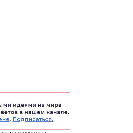
выми идеями из мира
оветов в нашем канале.
ене
.
Подписаться.
неса предпочитают