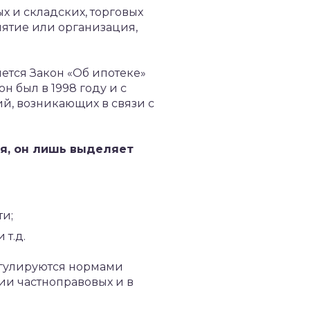
 и складских, торговых
ятие или организация,
тся Закон «Об ипотеке»
н был в 1998 году и с
й, возникающих в связи с
ия, он лишь выделяет
ти;
 т.д.
егулируются нормами
ии частноправовых и в