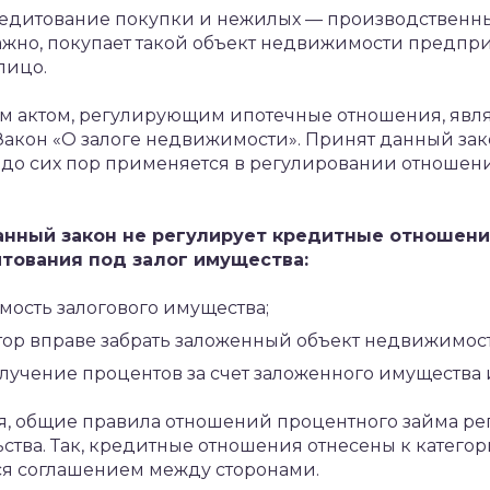
редитование покупки и нежилых — производственных
ажно, покупает такой объект недвижимости предпри
лицо.
 актом, регулирующим ипотечные отношения, являе
Закон «О залоге недвижимости». Принят данный зако
о сих пор применяется в регулировании отношени
данный закон не регулирует кредитные отношен
тования под залог имущества:
мость залогового имущества;
итор вправе забрать заложенный объект недвижимос
лучение процентов за счет заложенного имущества и
я, общие правила отношений процентного займа р
ства. Так, кредитные отношения отнесены к категор
я соглашением между сторонами.