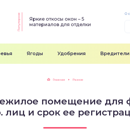
О 
Популярное
Яркие откосы окон – 5
материалов для отделки
ревья
Ягоды
Удобрения
Вредители
Главная
Разное
нежилое помещение для 
. лиц и срок ее регистра