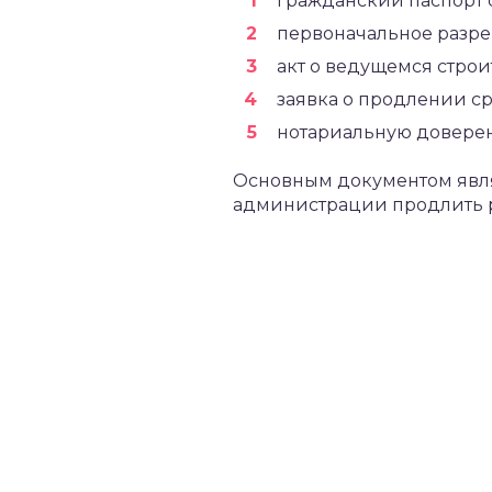
гражданский паспорт 
первоначальное разре
акт о ведущемся строи
заявка о продлении ср
нотариальную доверен
Основным документом явля
администрации продлить р