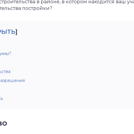
троительства в районе, в котором находится ваш уча
тельства постройки?
РЫТЬ
]
димы?
ьства
разрешения
сь
во