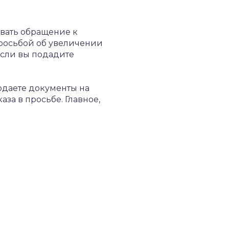
гивать обращение к
просьбой об увеличении
 Если вы подадите
одаете документы на
за в просьбе. Главное,