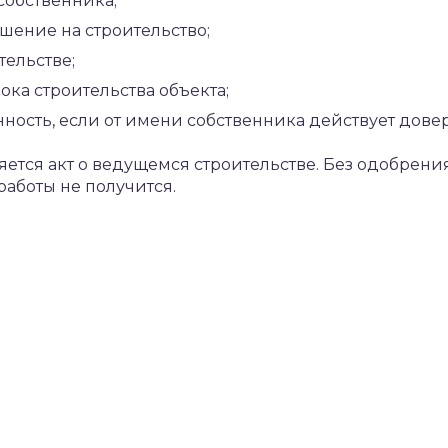
собственника;
шение на строительство;
тельстве;
ока строительства объекта;
ность, если от имени собственника действует дове
ется акт о ведущемся строительстве. Без одобрен
аботы не получится.