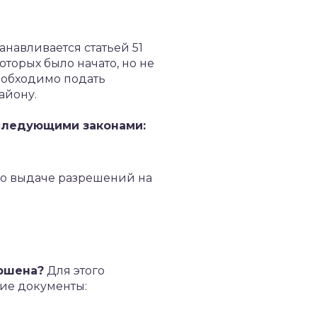
танавливается статьей 51
оторых было начато, но не
еобходимо подать
айону.
следующими законами:
 по выдаче разрешений на
ершена?
Для этого
ие документы: