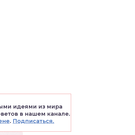
выми идеями из мира
оветов в нашем канале.
ене
.
Подписаться.