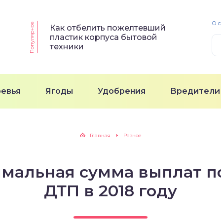
О 
Популярное
Как отбелить пожелтевший
пластик корпуса бытовой
техники
ревья
Ягоды
Удобрения
Вредители
Главная
Разное
имальная сумма выплат п
ДТП в 2018 году