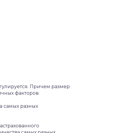
гулируется. Причем размер
ичных факторов.
а самых разных
застрахованного
личества самых разных