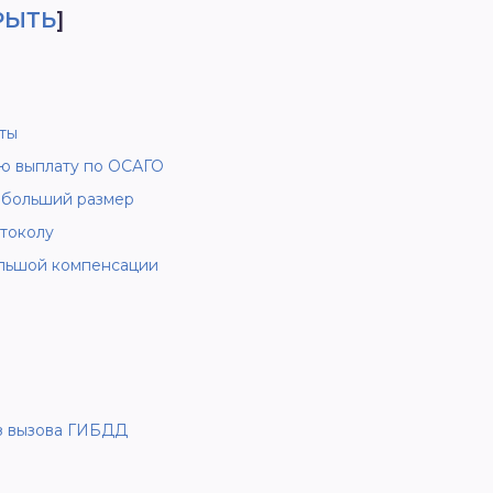
РЫТЬ
]
ты
ую выплату по ОСАГО
ибольший размер
токолу
ольшой компенсации
з вызова ГИБДД