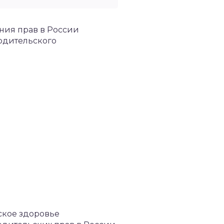
ения прав в России
одительского
ское здоровье