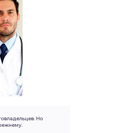
овладельцев. Но
режнему.