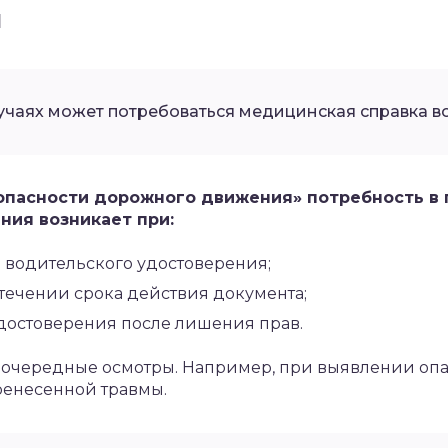
ы
лучаях может потребоваться медицинская справка 
зопасности дорожного движения» потребность в
ия возникает при:
водительского удостоверения;
течении срока действия документа;
достоверения после лишения прав.
еочередные осмотры. Например, при выявлении оп
ренесенной травмы.