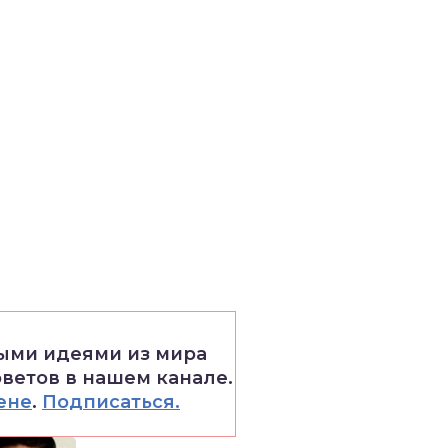
выми идеями из мира
оветов в нашем канале.
ене
.
Подписаться.