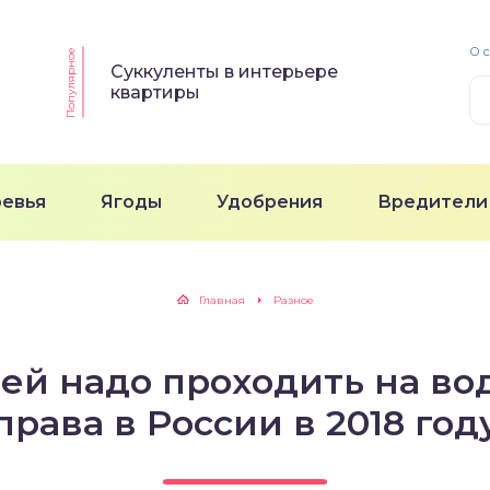
О 
Популярное
Суккуленты в интерьере
квартиры
ревья
Ягоды
Удобрения
Вредители
Главная
Разное
чей надо проходить на во
права в России в 2018 год