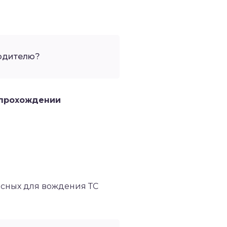
водителю?
 прохождении
асных для вождения ТС