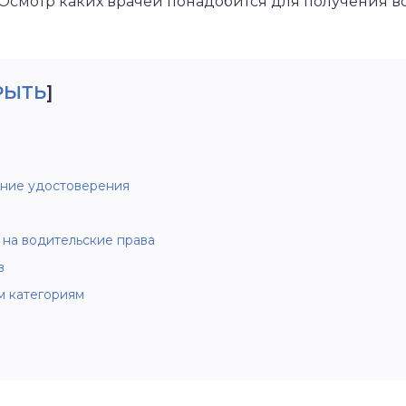
Осмотр каких врачей понадобится для получения в
РЫТЬ
]
ние удостоверения
 на водительские права
в
м категориям