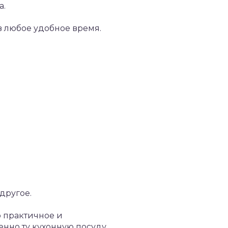
а.
в любое удобное время.
другое.
 практичное и
нно ту кухонную посуду,