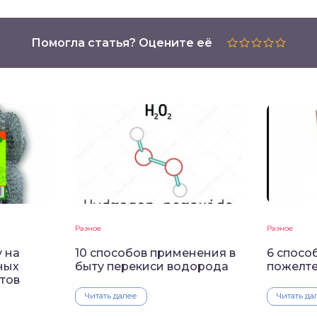
Помогла статья? Оцените её
Разное
Разное
у на
10 способов применения в
6 спосо
ных
быту перекиси водорода
пожелте
тов
Читать далее
Читать да