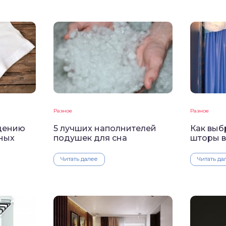
Разное
Разное
едению
5 лучших наполнителей
Как выб
зных
подушек для сна
шторы в
Читать далее
Читать да