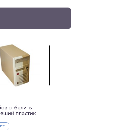
бов отбелить
вший пластик
лее