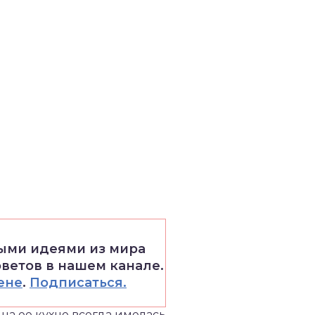
выми идеями из мира
оветов в нашем канале.
ене
.
Подписаться.
 на ее кухне всегда имелась