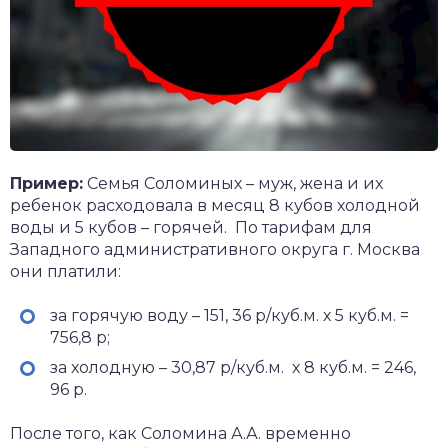
Пример:
Семья Соломиных – муж, жена и их
ребенок расходовала в месяц 8 кубов холодной
воды и 5 кубов – горячей. По тарифам для
Западного административного округа г. Москва
они платили:
за горячую воду – 151, 36 р/куб.м. х 5 куб.м. =
756,8 р;
за холодную – 30,87 р/куб.м. х 8 куб.м. = 246,
96 р.
После того, как Соломина А.А. временно