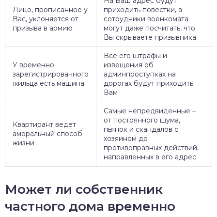
На Ваш адрес будут
Лицо, прописанное у
приходить повестки, а
Вас, уклоняется от
сотрудники военкомата
призыва в армию
могут даже посчитать, что
Вы скрываете призывника
Все его штрафы и
У временно
извещения об
зарегистрированного
админпроступках на
жильца есть машина
дорогах будут приходить
Вам
Самые непредвиденные –
от постоянного шума,
Квартирант ведет
пьянок и скандалов с
аморальный способ
хозяином до
жизни
противоправных действий,
направленных в его адрес
Может ли собственник
частного дома временно