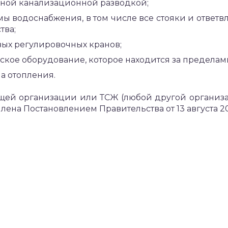
рной канализационной разводкой;
 водоснабжения, в том числе все стояки и ответвл
тва;
вых регулировочных кранов;
ское оборудование, которое находится за пределам
а отопления.
ющей организации или ТСЖ (любой другой организ
лена Постановлением Правительства от 13 августа 20