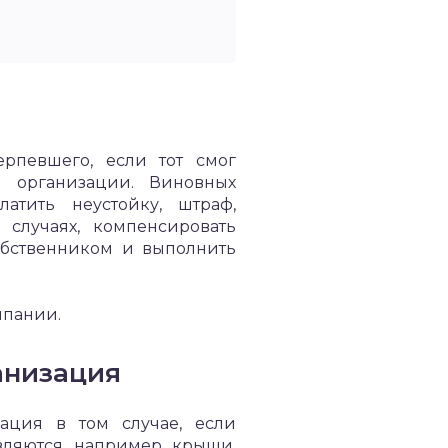
ерпевшего, если тот смог
ы организации. Виновных
атить неустойку, штраф,
 случаях, компенсировать
обственником и выполнить
мпании.
анизация
ация в том случае, если
ляются, например, крыши.