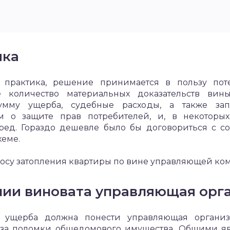
ика
 практика, решение принимается в пользу пот
ое количество материальных доказательств вин
сумму ущерба, судебные расходы, а также запл
 о защите прав потребителей, и, в некоторых
ед. Гораздо дешевле было бы договориться с с
хеме.
росу затопления квартиры по вине управляющей ко
ении виновата управляющая орг
ущерба должна понести управляющая организ
-за поломки общедомового имущества. Общими яв