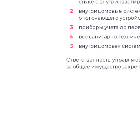
стыке с внутрикварти
внутридомовые системы
отключающего устройс
приборы учета до пер
все санитарно-техниче
внутридомовая систем
Ответственность управля
за общее имущество закреп