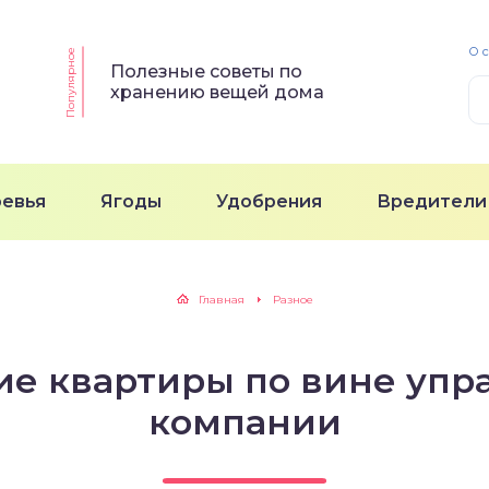
О 
Популярное
Полезные советы по
хранению вещей дома
ревья
Ягоды
Удобрения
Вредители
Главная
Разное
ие квартиры по вине уп
компании