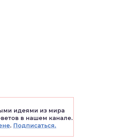
выми идеями из мира
оветов в нашем канале.
ене
.
Подписаться.