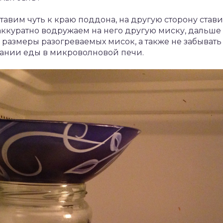
тавим чуть к краю поддона, на другую сторону став
аккуратно водружаем на него другую миску, дальше
и размеры разогреваемых мисок, а также не забыват
вании еды в микроволновой печи.