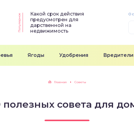
Какой срок действия
О 
Популярное
предусмотрен для
дарственной на
недвижимость
ревья
Ягоды
Удобрения
Вредители
Главная
Советы
0 полезных совета для до