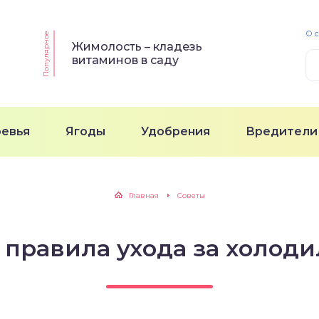
О 
Популярное
Жимолость – кладезь
витаминов в саду
ревья
Ягоды
Удобрения
Вредители
Главная
Советы
 правила ухода за холод