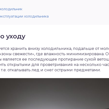
 холодильник
ксплуатации холодильника
о уходу
ется хранить внизу холодильника, подальше от мол
 «зоны свежести», где влажность минимизирована. 
 является ее последующее протирание сухой вето
ть открытыми для проветривания на несколько час
т.е. откалывать лед и снег острыми предметами.