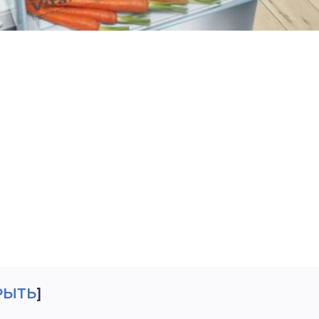
РЫТЬ
]