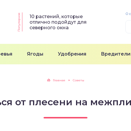
О 
Популярное
10 растений, которые
отлично подойдут для
северного окна
ревья
Ягоды
Удобрения
Вредители
Главная
Советы
ься от плесени на межпл