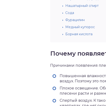
Нашатырный спирт
Сода
Фурацилин
Медный купорос
Борная кислота
Почему появляе
Причинами появления плес
Повышенная влажность.
воздух. Поэтому это 
Плохое освещение. Обы
плесени расти и размн
Спертый воздух. К так
квартирах, где нет ок