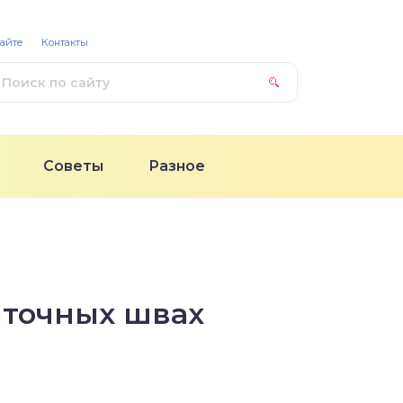
сайте
Контакты
Советы
Разное
иточных швах