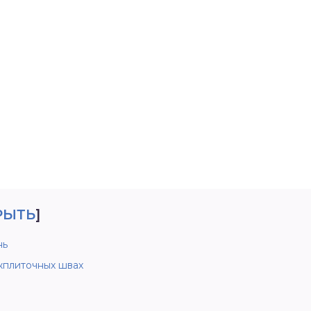
РЫТЬ
]
нь
жплиточных швах