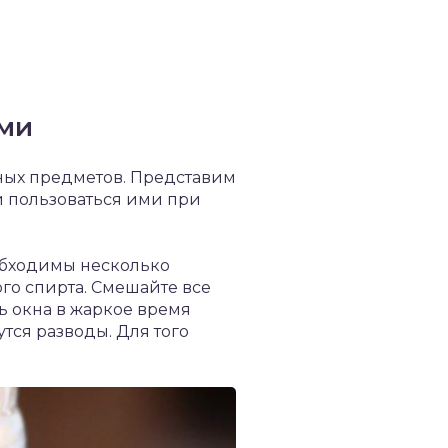
ами
нных предметов. Представим
и пользоваться ими при
еобходимы несколько
ого спирта. Смешайте все
ь окна в жаркое время
утся разводы. Для того