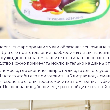
ости из фарфора или эмали образовались ржавые пя
. Для его приготовления необходимы лишь половин
эту жидкость и затем начните протирать поверхность
едство можно применять исключительно на данных т
сть места, где скопился жир с пылью, то для его уд
ля того чтобы его приготовить, в 5 литрах воды сме
 средство очень просто, мочите в нем тряпку, губк
. По окончанию уборки еще раз пройдите тряпкой, 