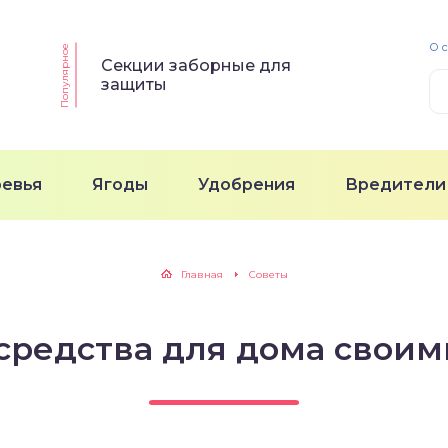
О 
Популярное
Секции заборные для
защиты
ревья
Ягоды
Удобрения
Вредители
Главная
Советы
средства для дома своим