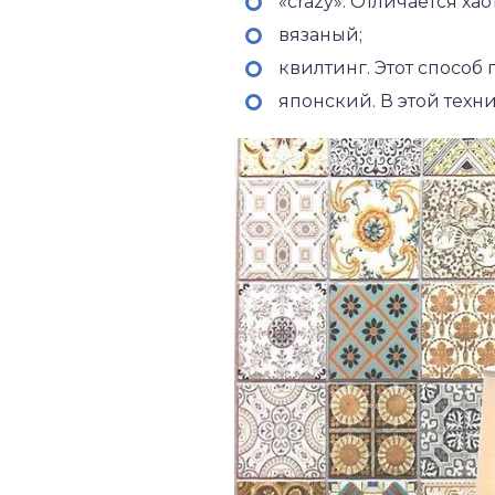
«сrazy». Отличается ха
вязаный;
квилтинг. Этот способ
японский. В этой техн