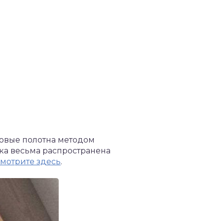
новые полотна методом
ика весьма распространена
смотрите здесь
.