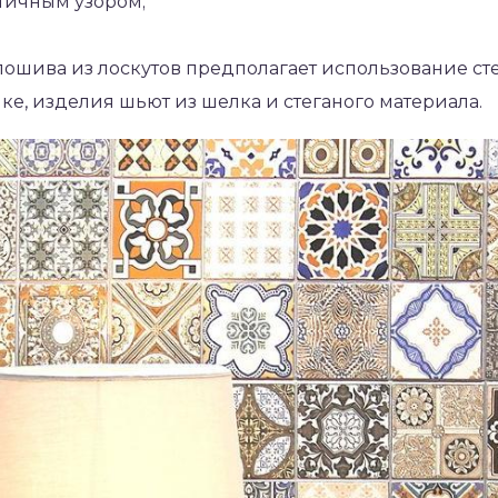
отичным узором;
 пошива из лоскутов предполагает использование ст
ике, изделия шьют из шелка и стеганого материала.