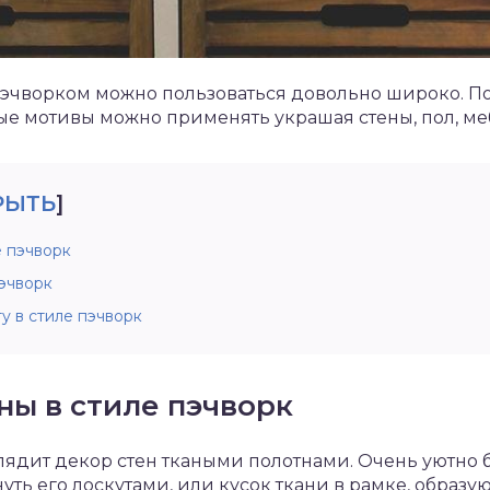
эчворком можно пользоваться довольно широко. 
е мотивы можно применять украшая стены, пол, ме
РЫТЬ
]
е пэчворк
эчворк
у в стиле пэчворк
ны в стиле пэчворк
ядит декор стен ткаными полотнами. Очень уютно 
нуть его лоскутами, или кусок ткани в рамке, образ