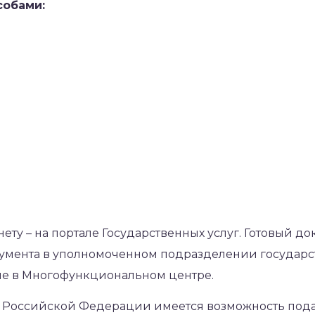
собами:
нету – на портале Государственных услуг. Готовый д
умента в уполномоченном подразделении государс
ие в Многофункциональном центре.
м Российской Федерации имеется возможность подав