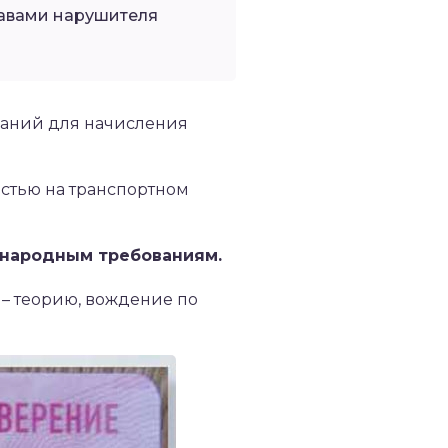
равами нарушителя
ований для начисления
стью на транспортном
ународным требованиям.
 – теорию, вождение по