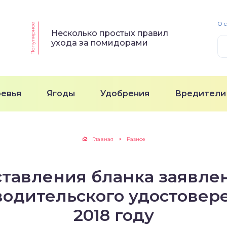
О 
Популярное
Несколько простых правил
ухода за помидорами
ревья
Ягоды
Удобрения
Вредители
Главная
Разное
ставления бланка заявле
водительского удостовере
2018 году