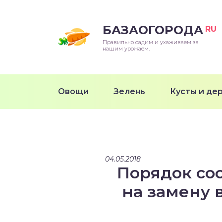
БАЗАОГОРОДА
RU
Правильно садим и ухаживаем за
нашим урожаем.
Овощи
Зелень
Кусты и де
04.05.2018
Порядок со
на замену 