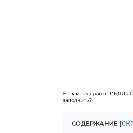
На замену прав в ГИБДД об
заполнить?
СОДЕРЖАНИЕ
[
СК