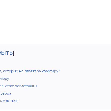
РЫТЬ
]
, которые не платят за квартиру?
овору
льство: регистрация
говора
ь с детьми