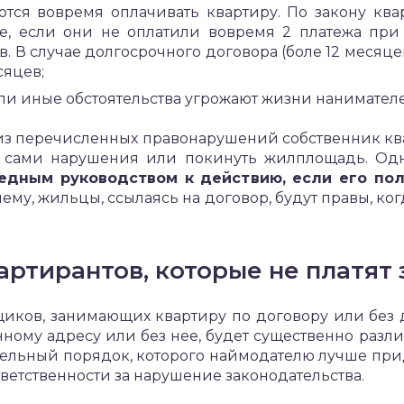
тся вовремя оплачивать квартиру. По закону кв
ае, если они не оплатили вовремя 2 платежа при
в. В случае долгосрочного договора (боле 12 месяц
сяцев;
ли иные обстоятельства угрожают жизни нанимател
з перечисленных правонарушений собственник кв
ь сами нарушения или покинуть жилплощадь. Од
редным руководством к действию, если его по
очему, жильцы, ссылаясь на договор, будут правы, ког
артирантов, которые не платят 
ков, занимающих квартиру по договору или без д
нному адресу или без нее, будет существенно разли
дельный порядок, которого наймодателю лучше при
ветственности за нарушение законодательства.