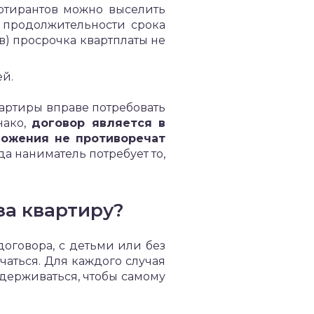
артирантов можно выселить
 продолжительности срока
ев) просрочка квартплаты не
ей.
артиры вправе потребовать
нако,
договор является в
ложения не противоречат
да наниматель потребует то,
за квартиру?
оговора, с детьми или без
чаться. Для каждого случая
держиваться, чтобы самому