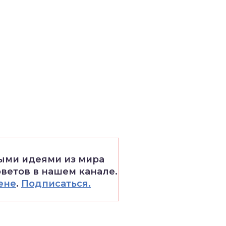
выми идеями из мира
оветов в нашем канале.
ене
.
Подписаться.