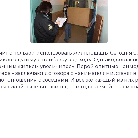
начит с пользой использовать жилплощадь. Сегодня б
иков ощутимую прибавку к доходу. Однако, соглас
ъемным жильем увеличилось. Порой опытные найм
ера – заключают договора с нанимателями, ставят в
т отношения с соседями. И все же каждый из них 
тся силой выселять жильцов из сдаваемой внаем кв