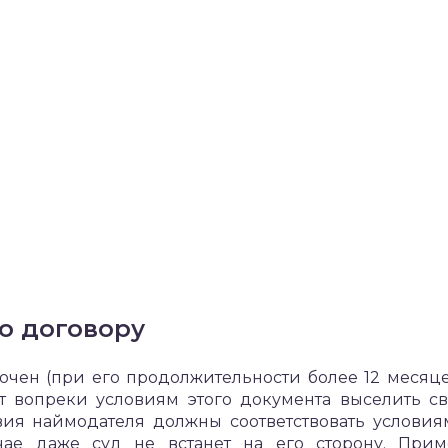
о договору
ючен (при его продолжительности более 12 месяце
т вопреки условиям этого документа выселить с
вия наймодателя должны соответствовать условия
учае даже суд не встанет на его сторону. При