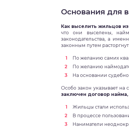
Основания для 
Как выселить жильцов из
что они выселены, найм
законодательства, а имен
законным путем расторгну
По желанию самих ква
По желанию наймодате
На основании судебно
Особо закон указывает на 
заключен договор найма,
Жильцы стали использо
В процессе пользован
Наниматели неоднокра