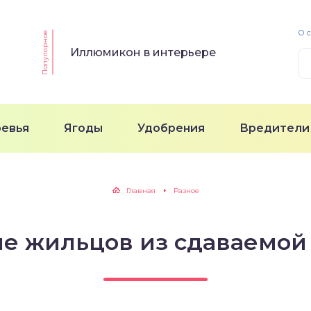
О 
Популярное
Иллюмикон в интерьере
ревья
Ягоды
Удобрения
Вредители
Главная
Разное
е жильцов из сдаваемой