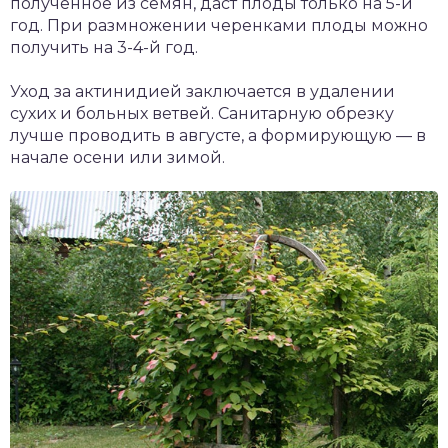
полученное из семян, даст плоды только на 5-й
год. При размножении черенками плоды можно
получить на 3-4-й год.
Уход за актинидией заключается в удалении
сухих и больных ветвей. Санитарную обрезку
лучше проводить в августе, а формирующую — в
начале осени или зимой.