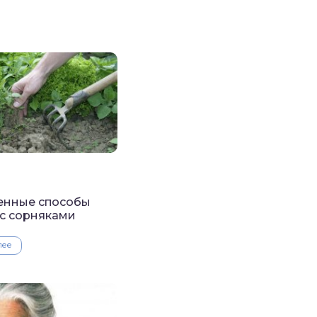
енные способы
с сорняками
лее