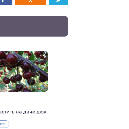
астить на даче дюк
лее