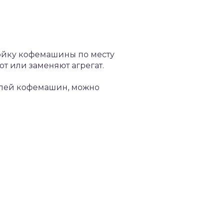
ройку кофемашины по месту
т или заменяют агрегат.
елей кофемашин, можно