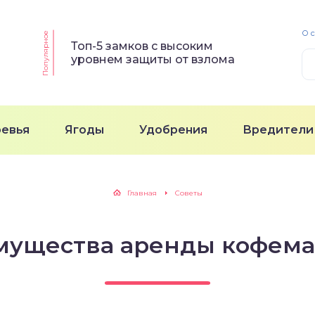
О 
Популярное
Топ-5 замков с высоким
уровнем защиты от взлома
ревья
Ягоды
Удобрения
Вредители
Главная
Советы
мущества аренды кофем