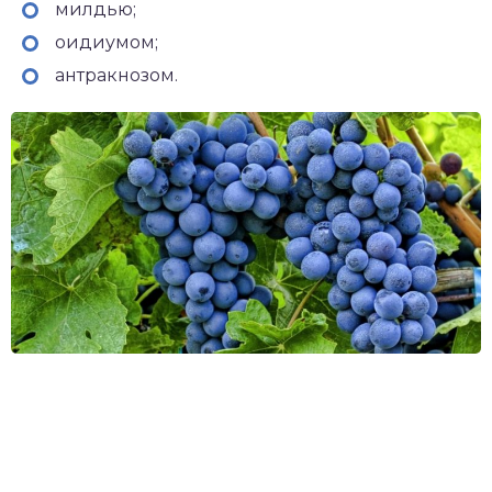
милдью;
оидиумом;
антракнозом.