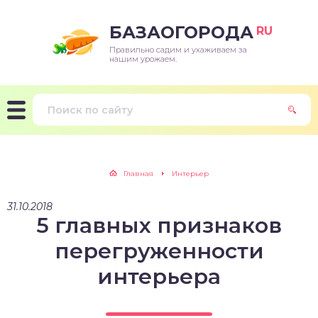
БАЗАОГОРОДА
RU
Правильно садим и ухаживаем за
нашим урожаем.
Главная
Интерьер
31.10.2018
5 главных признаков
перегруженности
интерьера