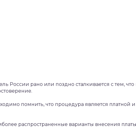
ь России рано или поздно сталкивается с тем, что
остоверение.
одимо помнить, что процедура является платной и
более распространенные варианты внесения платы
.