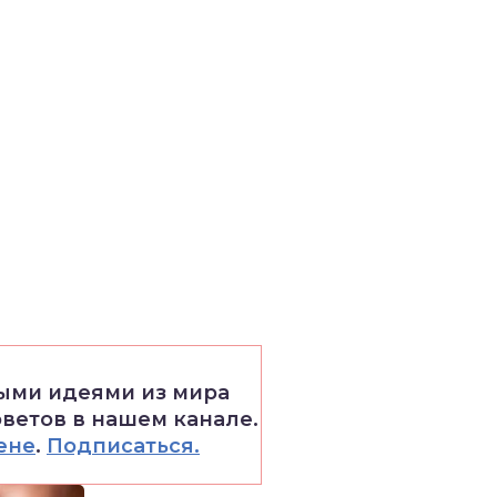
выми идеями из мира
оветов в нашем канале.
ене
.
Подписаться.