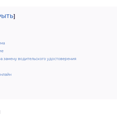
РЫТЬ
]
мма
ие
за замену водительского удостоверения
онлайн
ы