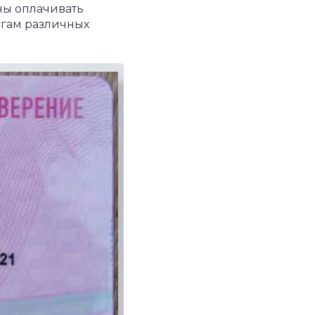
ны оплачивать
угам различных