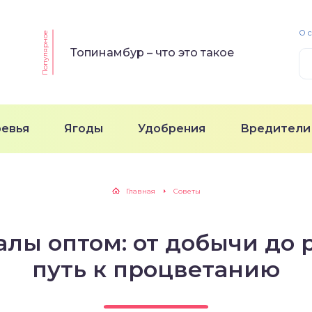
О 
Популярное
Топинамбур – что это такое
ревья
Ягоды
Удобрения
Вредители
Главная
Советы
лы оптом: от добычи до 
путь к процветанию