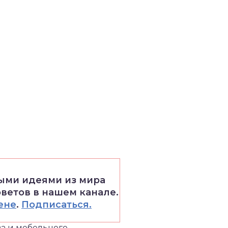
выми идеями из мира
оветов в нашем канале.
ене
.
Подписаться.
ва и мебельного