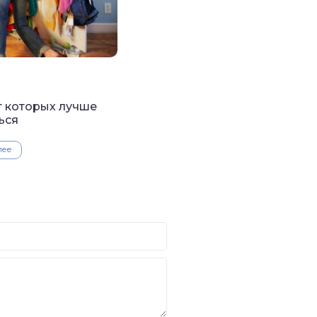
т которых лучше
ься
лее