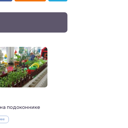
на подоконнике
лее