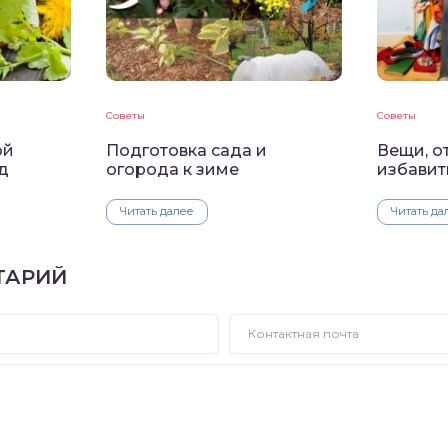
Советы
Советы
ой
Подготовка сада и
Вещи, о
д
огорода к зиме
избавит
Читать далее
Читать да
ТАРИЙ