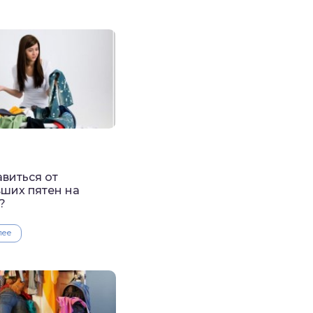
авиться от
ших пятен на
?
лее