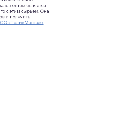
алов оптом является
о с этим сырьем. Она
ов и получить
ОО «ПоликМонтаж»
.